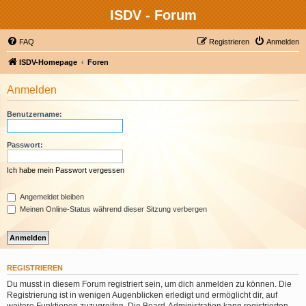
ISDV - Forum
FAQ
Registrieren
Anmelden
ISDV-Homepage
Foren
Anmelden
Benutzername:
Passwort:
Ich habe mein Passwort vergessen
Angemeldet bleiben
Meinen Online-Status während dieser Sitzung verbergen
REGISTRIEREN
Du musst in diesem Forum registriert sein, um dich anmelden zu können. Die
Registrierung ist in wenigen Augenblicken erledigt und ermöglicht dir, auf
weitere Funktionen zuzugreifen. Die Board-Administration kann registrierten