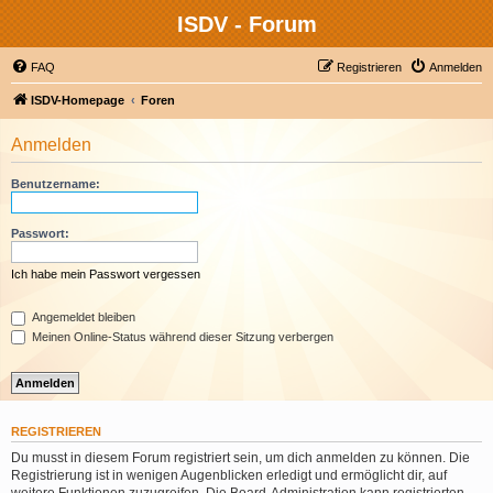
ISDV - Forum
FAQ
Registrieren
Anmelden
ISDV-Homepage
Foren
Anmelden
Benutzername:
Passwort:
Ich habe mein Passwort vergessen
Angemeldet bleiben
Meinen Online-Status während dieser Sitzung verbergen
REGISTRIEREN
Du musst in diesem Forum registriert sein, um dich anmelden zu können. Die
Registrierung ist in wenigen Augenblicken erledigt und ermöglicht dir, auf
weitere Funktionen zuzugreifen. Die Board-Administration kann registrierten