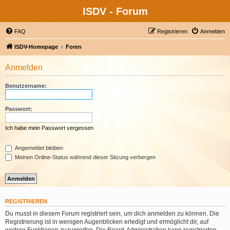
ISDV - Forum
FAQ
Registrieren
Anmelden
ISDV-Homepage
Foren
Anmelden
Benutzername:
Passwort:
Ich habe mein Passwort vergessen
Angemeldet bleiben
Meinen Online-Status während dieser Sitzung verbergen
REGISTRIEREN
Du musst in diesem Forum registriert sein, um dich anmelden zu können. Die
Registrierung ist in wenigen Augenblicken erledigt und ermöglicht dir, auf
weitere Funktionen zuzugreifen. Die Board-Administration kann registrierten