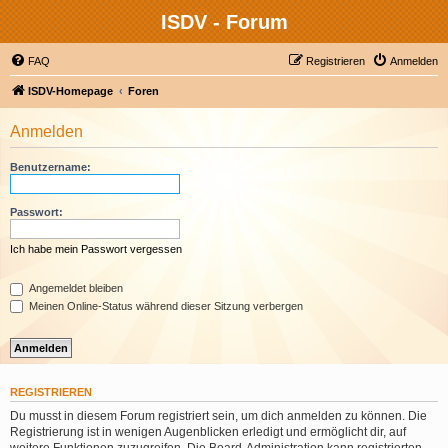
ISDV - Forum
FAQ
Registrieren
Anmelden
ISDV-Homepage
Foren
Anmelden
Benutzername:
Passwort:
Ich habe mein Passwort vergessen
Angemeldet bleiben
Meinen Online-Status während dieser Sitzung verbergen
REGISTRIEREN
Du musst in diesem Forum registriert sein, um dich anmelden zu können. Die
Registrierung ist in wenigen Augenblicken erledigt und ermöglicht dir, auf
weitere Funktionen zuzugreifen. Die Board-Administration kann registrierten