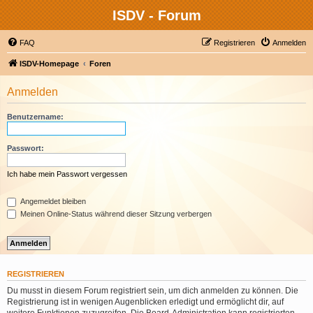
ISDV - Forum
FAQ
Registrieren
Anmelden
ISDV-Homepage
Foren
Anmelden
Benutzername:
Passwort:
Ich habe mein Passwort vergessen
Angemeldet bleiben
Meinen Online-Status während dieser Sitzung verbergen
REGISTRIEREN
Du musst in diesem Forum registriert sein, um dich anmelden zu können. Die
Registrierung ist in wenigen Augenblicken erledigt und ermöglicht dir, auf
weitere Funktionen zuzugreifen. Die Board-Administration kann registrierten