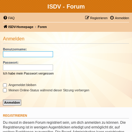
ISDV - Forum
FAQ
Registrieren
Anmelden
ISDV-Homepage
Foren
Anmelden
Benutzername:
Passwort:
Ich habe mein Passwort vergessen
Angemeldet bleiben
Meinen Online-Status während dieser Sitzung verbergen
REGISTRIEREN
Du musst in diesem Forum registriert sein, um dich anmelden zu können. Die
Registrierung ist in wenigen Augenblicken erledigt und ermöglicht dir, auf
weitere Funktionen zuzugreifen. Die Board-Administration kann registrierten