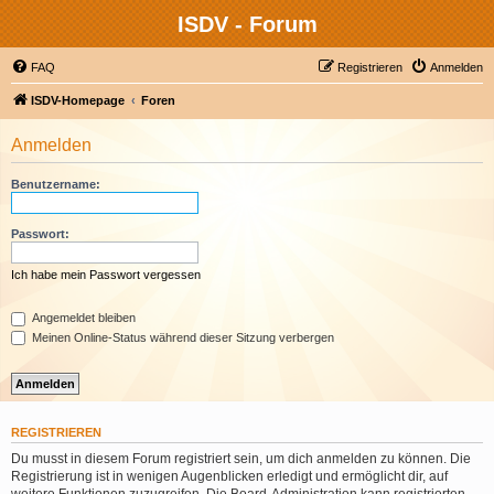
ISDV - Forum
FAQ
Registrieren
Anmelden
ISDV-Homepage
Foren
Anmelden
Benutzername:
Passwort:
Ich habe mein Passwort vergessen
Angemeldet bleiben
Meinen Online-Status während dieser Sitzung verbergen
REGISTRIEREN
Du musst in diesem Forum registriert sein, um dich anmelden zu können. Die
Registrierung ist in wenigen Augenblicken erledigt und ermöglicht dir, auf
weitere Funktionen zuzugreifen. Die Board-Administration kann registrierten