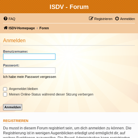
ISDV - Forum
FAQ
Registrieren
Anmelden
ISDV-Homepage
Foren
Anmelden
Benutzername:
Passwort:
Ich habe mein Passwort vergessen
Angemeldet bleiben
Meinen Online-Status während dieser Sitzung verbergen
REGISTRIEREN
Du musst in diesem Forum registriert sein, um dich anmelden zu können. Die
Registrierung ist in wenigen Augenblicken erledigt und ermöglicht dir, auf
weitere Funktionen zuzugreifen. Die Board-Administration kann registrierten