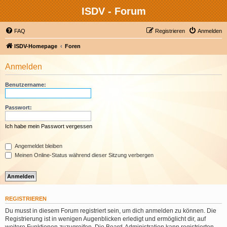
ISDV - Forum
FAQ
Registrieren
Anmelden
ISDV-Homepage
Foren
Anmelden
Benutzername:
Passwort:
Ich habe mein Passwort vergessen
Angemeldet bleiben
Meinen Online-Status während dieser Sitzung verbergen
REGISTRIEREN
Du musst in diesem Forum registriert sein, um dich anmelden zu können. Die
Registrierung ist in wenigen Augenblicken erledigt und ermöglicht dir, auf
weitere Funktionen zuzugreifen. Die Board-Administration kann registrierten