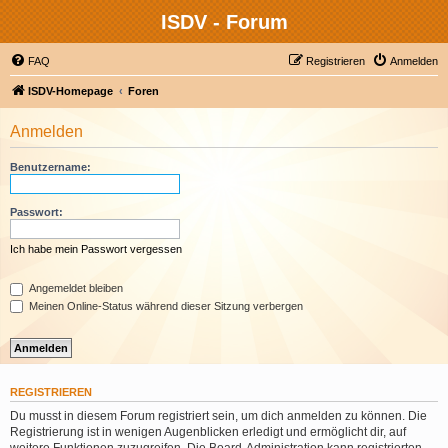
ISDV - Forum
FAQ
Registrieren
Anmelden
ISDV-Homepage
Foren
Anmelden
Benutzername:
Passwort:
Ich habe mein Passwort vergessen
Angemeldet bleiben
Meinen Online-Status während dieser Sitzung verbergen
REGISTRIEREN
Du musst in diesem Forum registriert sein, um dich anmelden zu können. Die
Registrierung ist in wenigen Augenblicken erledigt und ermöglicht dir, auf
weitere Funktionen zuzugreifen. Die Board-Administration kann registrierten