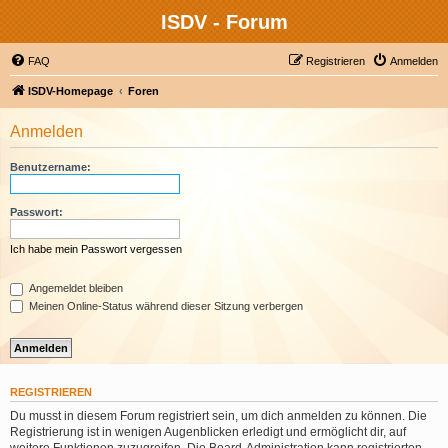
ISDV - Forum
FAQ
Registrieren
Anmelden
ISDV-Homepage
Foren
Anmelden
Benutzername:
Passwort:
Ich habe mein Passwort vergessen
Angemeldet bleiben
Meinen Online-Status während dieser Sitzung verbergen
REGISTRIEREN
Du musst in diesem Forum registriert sein, um dich anmelden zu können. Die
Registrierung ist in wenigen Augenblicken erledigt und ermöglicht dir, auf
weitere Funktionen zuzugreifen. Die Board-Administration kann registrierten