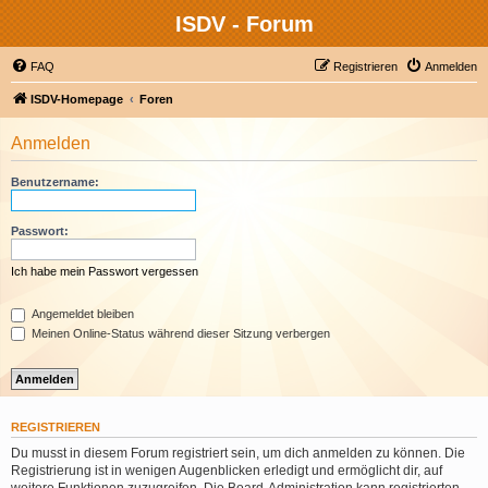
ISDV - Forum
FAQ
Registrieren
Anmelden
ISDV-Homepage
Foren
Anmelden
Benutzername:
Passwort:
Ich habe mein Passwort vergessen
Angemeldet bleiben
Meinen Online-Status während dieser Sitzung verbergen
REGISTRIEREN
Du musst in diesem Forum registriert sein, um dich anmelden zu können. Die
Registrierung ist in wenigen Augenblicken erledigt und ermöglicht dir, auf
weitere Funktionen zuzugreifen. Die Board-Administration kann registrierten