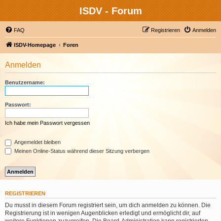
ISDV - Forum
FAQ
Registrieren
Anmelden
ISDV-Homepage
Foren
Anmelden
Benutzername:
Passwort:
Ich habe mein Passwort vergessen
Angemeldet bleiben
Meinen Online-Status während dieser Sitzung verbergen
REGISTRIEREN
Du musst in diesem Forum registriert sein, um dich anmelden zu können. Die
Registrierung ist in wenigen Augenblicken erledigt und ermöglicht dir, auf
weitere Funktionen zuzugreifen. Die Board-Administration kann registrierten