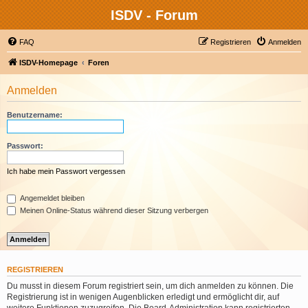
ISDV - Forum
FAQ
Registrieren
Anmelden
ISDV-Homepage
Foren
Anmelden
Benutzername:
Passwort:
Ich habe mein Passwort vergessen
Angemeldet bleiben
Meinen Online-Status während dieser Sitzung verbergen
REGISTRIEREN
Du musst in diesem Forum registriert sein, um dich anmelden zu können. Die
Registrierung ist in wenigen Augenblicken erledigt und ermöglicht dir, auf
weitere Funktionen zuzugreifen. Die Board-Administration kann registrierten