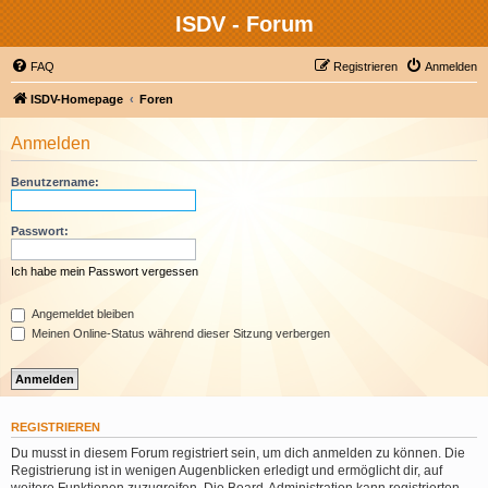
ISDV - Forum
FAQ
Registrieren
Anmelden
ISDV-Homepage
Foren
Anmelden
Benutzername:
Passwort:
Ich habe mein Passwort vergessen
Angemeldet bleiben
Meinen Online-Status während dieser Sitzung verbergen
REGISTRIEREN
Du musst in diesem Forum registriert sein, um dich anmelden zu können. Die
Registrierung ist in wenigen Augenblicken erledigt und ermöglicht dir, auf
weitere Funktionen zuzugreifen. Die Board-Administration kann registrierten