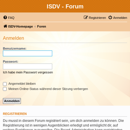
ISDV - Forum
FAQ
Registrieren
Anmelden
ISDV-Homepage
Foren
Anmelden
Benutzername:
Passwort:
Ich habe mein Passwort vergessen
Angemeldet bleiben
Meinen Online-Status während dieser Sitzung verbergen
REGISTRIEREN
Du musst in diesem Forum registriert sein, um dich anmelden zu können. Die
Registrierung ist in wenigen Augenblicken erledigt und ermöglicht dir, auf
weitere Funktionen zuzugreifen. Die Board-Administration kann registrierten