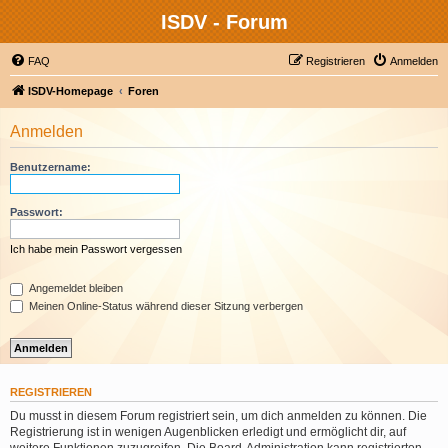
ISDV - Forum
FAQ
Registrieren
Anmelden
ISDV-Homepage
Foren
Anmelden
Benutzername:
Passwort:
Ich habe mein Passwort vergessen
Angemeldet bleiben
Meinen Online-Status während dieser Sitzung verbergen
REGISTRIEREN
Du musst in diesem Forum registriert sein, um dich anmelden zu können. Die
Registrierung ist in wenigen Augenblicken erledigt und ermöglicht dir, auf
weitere Funktionen zuzugreifen. Die Board-Administration kann registrierten