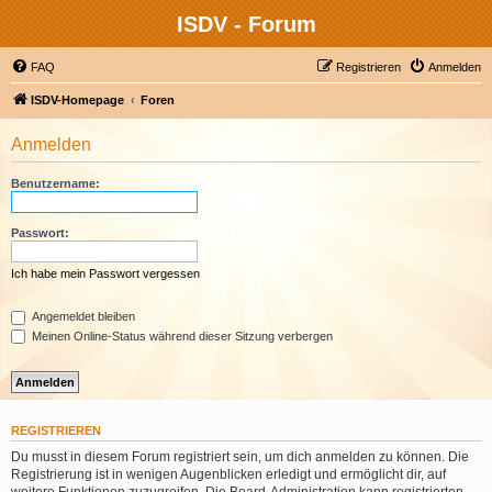
ISDV - Forum
FAQ
Registrieren
Anmelden
ISDV-Homepage
Foren
Anmelden
Benutzername:
Passwort:
Ich habe mein Passwort vergessen
Angemeldet bleiben
Meinen Online-Status während dieser Sitzung verbergen
REGISTRIEREN
Du musst in diesem Forum registriert sein, um dich anmelden zu können. Die
Registrierung ist in wenigen Augenblicken erledigt und ermöglicht dir, auf
weitere Funktionen zuzugreifen. Die Board-Administration kann registrierten