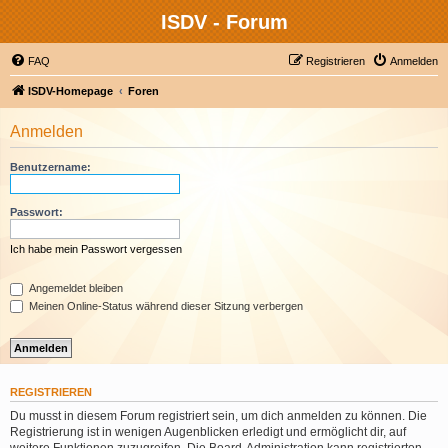
ISDV - Forum
FAQ
Registrieren
Anmelden
ISDV-Homepage
Foren
Anmelden
Benutzername:
Passwort:
Ich habe mein Passwort vergessen
Angemeldet bleiben
Meinen Online-Status während dieser Sitzung verbergen
REGISTRIEREN
Du musst in diesem Forum registriert sein, um dich anmelden zu können. Die
Registrierung ist in wenigen Augenblicken erledigt und ermöglicht dir, auf
weitere Funktionen zuzugreifen. Die Board-Administration kann registrierten