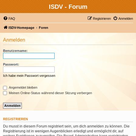
ISDV - Forum
FAQ
Registrieren
Anmelden
ISDV-Homepage
Foren
Anmelden
Benutzername:
Passwort:
Ich habe mein Passwort vergessen
Angemeldet bleiben
Meinen Online-Status während dieser Sitzung verbergen
REGISTRIEREN
Du musst in diesem Forum registriert sein, um dich anmelden zu können. Die
Registrierung ist in wenigen Augenblicken erledigt und ermöglicht dir, auf
weitere Funktionen zuzugreifen. Die Board-Administration kann registrierten