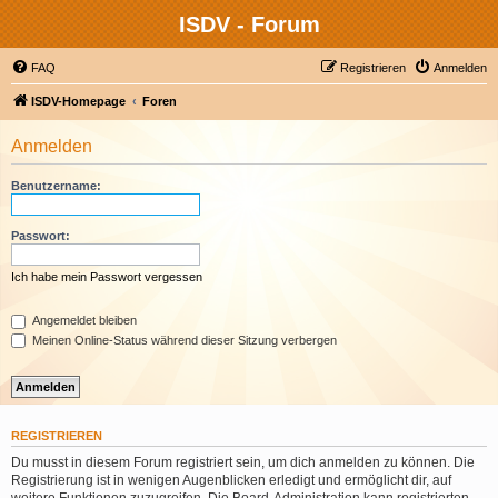
ISDV - Forum
FAQ
Registrieren
Anmelden
ISDV-Homepage
Foren
Anmelden
Benutzername:
Passwort:
Ich habe mein Passwort vergessen
Angemeldet bleiben
Meinen Online-Status während dieser Sitzung verbergen
REGISTRIEREN
Du musst in diesem Forum registriert sein, um dich anmelden zu können. Die
Registrierung ist in wenigen Augenblicken erledigt und ermöglicht dir, auf
weitere Funktionen zuzugreifen. Die Board-Administration kann registrierten