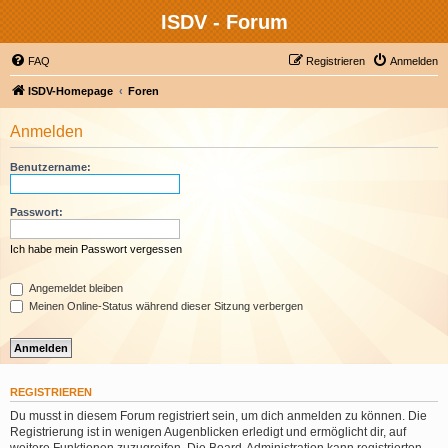
ISDV - Forum
FAQ
Registrieren
Anmelden
ISDV-Homepage
Foren
Anmelden
Benutzername:
Passwort:
Ich habe mein Passwort vergessen
Angemeldet bleiben
Meinen Online-Status während dieser Sitzung verbergen
REGISTRIEREN
Du musst in diesem Forum registriert sein, um dich anmelden zu können. Die
Registrierung ist in wenigen Augenblicken erledigt und ermöglicht dir, auf
weitere Funktionen zuzugreifen. Die Board-Administration kann registrierten