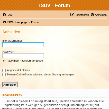
ISDV - Forum
FAQ
Registrieren
Anmelden
ISDV-Homepage
Foren
Anmelden
Benutzername:
Passwort:
Ich habe mein Passwort vergessen
Angemeldet bleiben
Meinen Online-Status während dieser Sitzung verbergen
REGISTRIEREN
Du musst in diesem Forum registriert sein, um dich anmelden zu können. Die
Registrierung ist in wenigen Augenblicken erledigt und ermöglicht dir, auf
weitere Funktionen zuzugreifen. Die Board-Administration kann registrierten