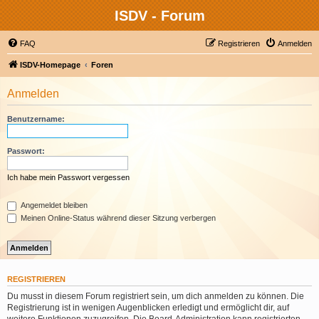
ISDV - Forum
FAQ
Registrieren
Anmelden
ISDV-Homepage
Foren
Anmelden
Benutzername:
Passwort:
Ich habe mein Passwort vergessen
Angemeldet bleiben
Meinen Online-Status während dieser Sitzung verbergen
REGISTRIEREN
Du musst in diesem Forum registriert sein, um dich anmelden zu können. Die
Registrierung ist in wenigen Augenblicken erledigt und ermöglicht dir, auf
weitere Funktionen zuzugreifen. Die Board-Administration kann registrierten