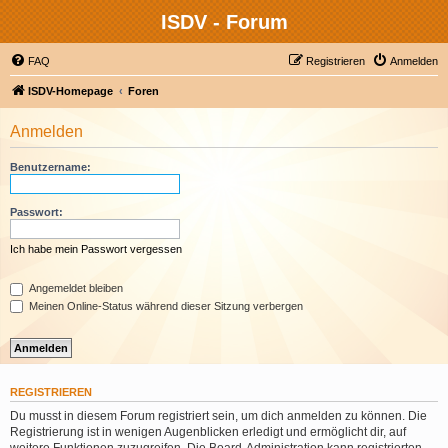
ISDV - Forum
FAQ
Registrieren
Anmelden
ISDV-Homepage
Foren
Anmelden
Benutzername:
Passwort:
Ich habe mein Passwort vergessen
Angemeldet bleiben
Meinen Online-Status während dieser Sitzung verbergen
REGISTRIEREN
Du musst in diesem Forum registriert sein, um dich anmelden zu können. Die
Registrierung ist in wenigen Augenblicken erledigt und ermöglicht dir, auf
weitere Funktionen zuzugreifen. Die Board-Administration kann registrierten