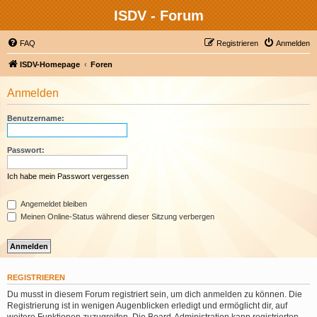
ISDV - Forum
FAQ
Registrieren
Anmelden
ISDV-Homepage
Foren
Anmelden
Benutzername:
Passwort:
Ich habe mein Passwort vergessen
Angemeldet bleiben
Meinen Online-Status während dieser Sitzung verbergen
REGISTRIEREN
Du musst in diesem Forum registriert sein, um dich anmelden zu können. Die
Registrierung ist in wenigen Augenblicken erledigt und ermöglicht dir, auf
weitere Funktionen zuzugreifen. Die Board-Administration kann registrierten