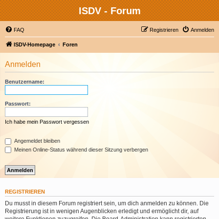
ISDV - Forum
FAQ
Registrieren
Anmelden
ISDV-Homepage
Foren
Anmelden
Benutzername:
Passwort:
Ich habe mein Passwort vergessen
Angemeldet bleiben
Meinen Online-Status während dieser Sitzung verbergen
REGISTRIEREN
Du musst in diesem Forum registriert sein, um dich anmelden zu können. Die
Registrierung ist in wenigen Augenblicken erledigt und ermöglicht dir, auf
weitere Funktionen zuzugreifen. Die Board-Administration kann registrierten