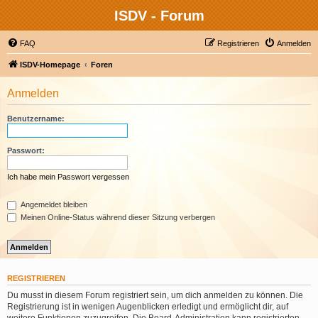
ISDV - Forum
FAQ
Registrieren
Anmelden
ISDV-Homepage
Foren
Anmelden
Benutzername:
Passwort:
Ich habe mein Passwort vergessen
Angemeldet bleiben
Meinen Online-Status während dieser Sitzung verbergen
REGISTRIEREN
Du musst in diesem Forum registriert sein, um dich anmelden zu können. Die
Registrierung ist in wenigen Augenblicken erledigt und ermöglicht dir, auf
weitere Funktionen zuzugreifen. Die Board-Administration kann registrierten