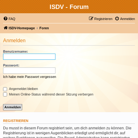
ISDV - Forum
FAQ
Registrieren
Anmelden
ISDV-Homepage
Foren
Anmelden
Benutzername:
Passwort:
Ich habe mein Passwort vergessen
Angemeldet bleiben
Meinen Online-Status während dieser Sitzung verbergen
REGISTRIEREN
Du musst in diesem Forum registriert sein, um dich anmelden zu können. Die
Registrierung ist in wenigen Augenblicken erledigt und ermöglicht dir, auf
weitere Funktionen zuzugreifen. Die Board-Administration kann registrierten