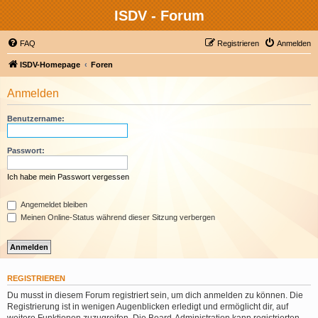
ISDV - Forum
FAQ
Registrieren
Anmelden
ISDV-Homepage
Foren
Anmelden
Benutzername:
Passwort:
Ich habe mein Passwort vergessen
Angemeldet bleiben
Meinen Online-Status während dieser Sitzung verbergen
REGISTRIEREN
Du musst in diesem Forum registriert sein, um dich anmelden zu können. Die
Registrierung ist in wenigen Augenblicken erledigt und ermöglicht dir, auf
weitere Funktionen zuzugreifen. Die Board-Administration kann registrierten