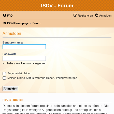
ISDV - Forum
FAQ
Registrieren
Anmelden
ISDV-Homepage
Foren
Anmelden
Benutzername:
Passwort:
Ich habe mein Passwort vergessen
Angemeldet bleiben
Meinen Online-Status während dieser Sitzung verbergen
REGISTRIEREN
Du musst in diesem Forum registriert sein, um dich anmelden zu können. Die
Registrierung ist in wenigen Augenblicken erledigt und ermöglicht dir, auf
weitere Funktionen zuzugreifen. Die Board-Administration kann registrierten