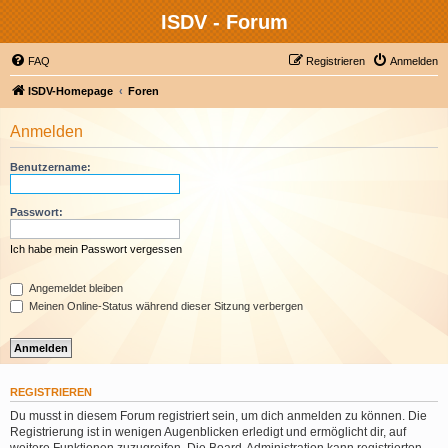
ISDV - Forum
FAQ
Registrieren
Anmelden
ISDV-Homepage
Foren
Anmelden
Benutzername:
Passwort:
Ich habe mein Passwort vergessen
Angemeldet bleiben
Meinen Online-Status während dieser Sitzung verbergen
REGISTRIEREN
Du musst in diesem Forum registriert sein, um dich anmelden zu können. Die
Registrierung ist in wenigen Augenblicken erledigt und ermöglicht dir, auf
weitere Funktionen zuzugreifen. Die Board-Administration kann registrierten