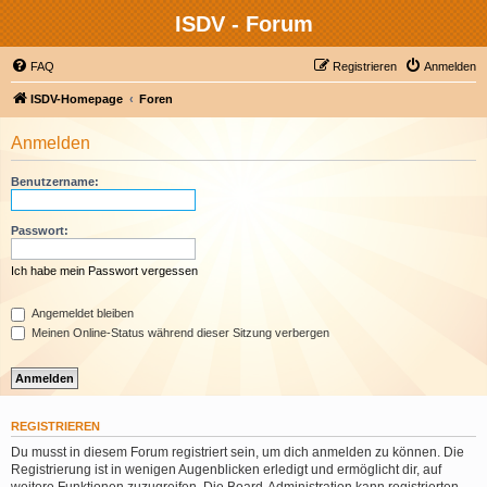
ISDV - Forum
FAQ
Registrieren
Anmelden
ISDV-Homepage
Foren
Anmelden
Benutzername:
Passwort:
Ich habe mein Passwort vergessen
Angemeldet bleiben
Meinen Online-Status während dieser Sitzung verbergen
REGISTRIEREN
Du musst in diesem Forum registriert sein, um dich anmelden zu können. Die
Registrierung ist in wenigen Augenblicken erledigt und ermöglicht dir, auf
weitere Funktionen zuzugreifen. Die Board-Administration kann registrierten