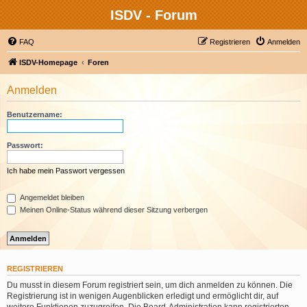
ISDV - Forum
FAQ
Registrieren
Anmelden
ISDV-Homepage
Foren
Anmelden
Benutzername:
Passwort:
Ich habe mein Passwort vergessen
Angemeldet bleiben
Meinen Online-Status während dieser Sitzung verbergen
REGISTRIEREN
Du musst in diesem Forum registriert sein, um dich anmelden zu können. Die
Registrierung ist in wenigen Augenblicken erledigt und ermöglicht dir, auf
weitere Funktionen zuzugreifen. Die Board-Administration kann registrierten