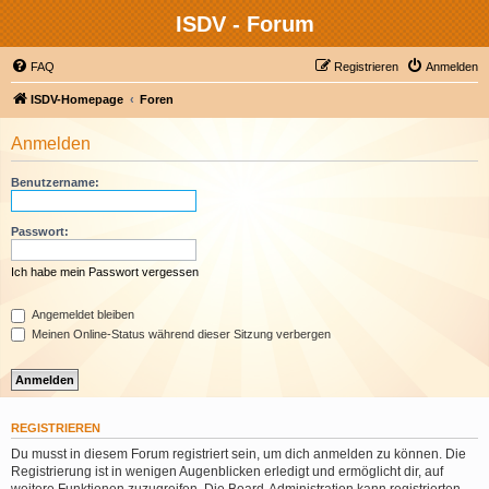
ISDV - Forum
FAQ
Registrieren
Anmelden
ISDV-Homepage
Foren
Anmelden
Benutzername:
Passwort:
Ich habe mein Passwort vergessen
Angemeldet bleiben
Meinen Online-Status während dieser Sitzung verbergen
REGISTRIEREN
Du musst in diesem Forum registriert sein, um dich anmelden zu können. Die
Registrierung ist in wenigen Augenblicken erledigt und ermöglicht dir, auf
weitere Funktionen zuzugreifen. Die Board-Administration kann registrierten