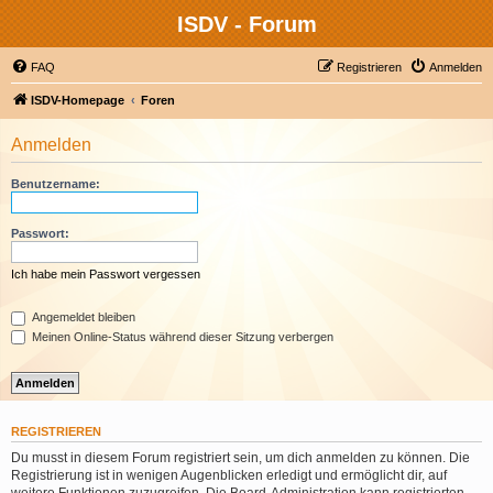
ISDV - Forum
FAQ
Registrieren
Anmelden
ISDV-Homepage
Foren
Anmelden
Benutzername:
Passwort:
Ich habe mein Passwort vergessen
Angemeldet bleiben
Meinen Online-Status während dieser Sitzung verbergen
REGISTRIEREN
Du musst in diesem Forum registriert sein, um dich anmelden zu können. Die
Registrierung ist in wenigen Augenblicken erledigt und ermöglicht dir, auf
weitere Funktionen zuzugreifen. Die Board-Administration kann registrierten