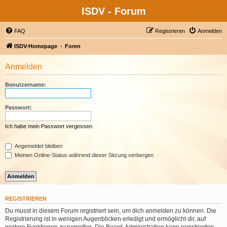
ISDV - Forum
FAQ
Registrieren
Anmelden
ISDV-Homepage
Foren
Anmelden
Benutzername:
Passwort:
Ich habe mein Passwort vergessen
Angemeldet bleiben
Meinen Online-Status während dieser Sitzung verbergen
REGISTRIEREN
Du musst in diesem Forum registriert sein, um dich anmelden zu können. Die
Registrierung ist in wenigen Augenblicken erledigt und ermöglicht dir, auf
weitere Funktionen zuzugreifen. Die Board-Administration kann registrierten