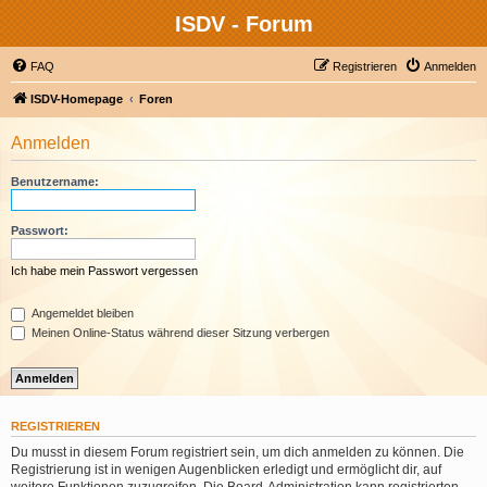
ISDV - Forum
FAQ
Registrieren
Anmelden
ISDV-Homepage
Foren
Anmelden
Benutzername:
Passwort:
Ich habe mein Passwort vergessen
Angemeldet bleiben
Meinen Online-Status während dieser Sitzung verbergen
REGISTRIEREN
Du musst in diesem Forum registriert sein, um dich anmelden zu können. Die
Registrierung ist in wenigen Augenblicken erledigt und ermöglicht dir, auf
weitere Funktionen zuzugreifen. Die Board-Administration kann registrierten