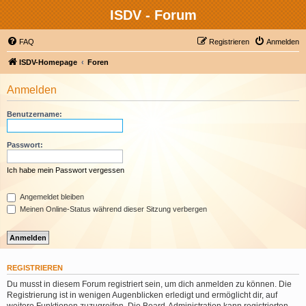
ISDV - Forum
FAQ
Registrieren
Anmelden
ISDV-Homepage
Foren
Anmelden
Benutzername:
Passwort:
Ich habe mein Passwort vergessen
Angemeldet bleiben
Meinen Online-Status während dieser Sitzung verbergen
REGISTRIEREN
Du musst in diesem Forum registriert sein, um dich anmelden zu können. Die
Registrierung ist in wenigen Augenblicken erledigt und ermöglicht dir, auf
weitere Funktionen zuzugreifen. Die Board-Administration kann registrierten