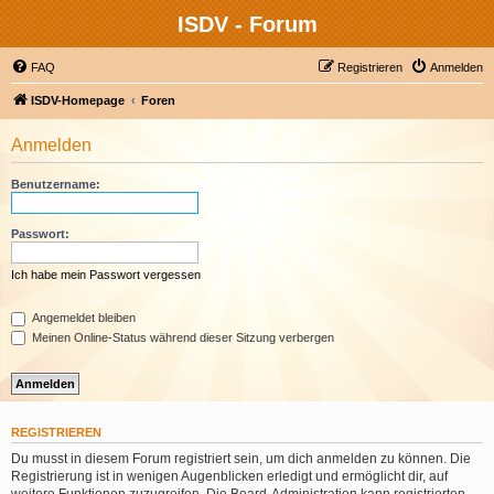
ISDV - Forum
FAQ
Registrieren
Anmelden
ISDV-Homepage
Foren
Anmelden
Benutzername:
Passwort:
Ich habe mein Passwort vergessen
Angemeldet bleiben
Meinen Online-Status während dieser Sitzung verbergen
REGISTRIEREN
Du musst in diesem Forum registriert sein, um dich anmelden zu können. Die
Registrierung ist in wenigen Augenblicken erledigt und ermöglicht dir, auf
weitere Funktionen zuzugreifen. Die Board-Administration kann registrierten