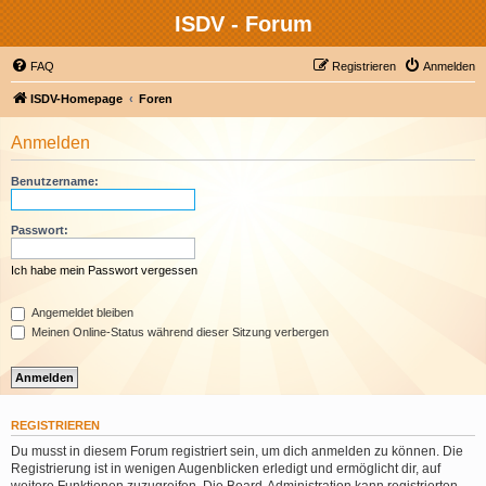
ISDV - Forum
FAQ
Registrieren
Anmelden
ISDV-Homepage
Foren
Anmelden
Benutzername:
Passwort:
Ich habe mein Passwort vergessen
Angemeldet bleiben
Meinen Online-Status während dieser Sitzung verbergen
REGISTRIEREN
Du musst in diesem Forum registriert sein, um dich anmelden zu können. Die
Registrierung ist in wenigen Augenblicken erledigt und ermöglicht dir, auf
weitere Funktionen zuzugreifen. Die Board-Administration kann registrierten