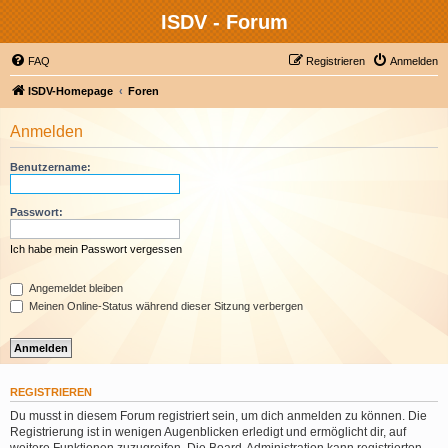
ISDV - Forum
FAQ
Registrieren
Anmelden
ISDV-Homepage
Foren
Anmelden
Benutzername:
Passwort:
Ich habe mein Passwort vergessen
Angemeldet bleiben
Meinen Online-Status während dieser Sitzung verbergen
REGISTRIEREN
Du musst in diesem Forum registriert sein, um dich anmelden zu können. Die
Registrierung ist in wenigen Augenblicken erledigt und ermöglicht dir, auf
weitere Funktionen zuzugreifen. Die Board-Administration kann registrierten