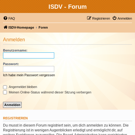
ISDV - Forum
FAQ
Registrieren
Anmelden
ISDV-Homepage
Foren
Anmelden
Benutzername:
Passwort:
Ich habe mein Passwort vergessen
Angemeldet bleiben
Meinen Online-Status während dieser Sitzung verbergen
REGISTRIEREN
Du musst in diesem Forum registriert sein, um dich anmelden zu können. Die
Registrierung ist in wenigen Augenblicken erledigt und ermöglicht dir, auf
weitere Funktionen zuzugreifen. Die Board-Administration kann registrierten