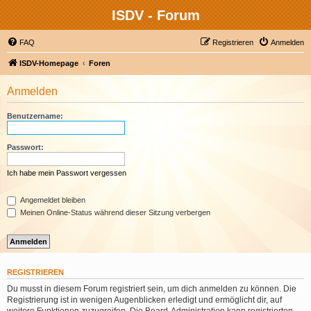
ISDV - Forum
FAQ
Registrieren
Anmelden
ISDV-Homepage
Foren
Anmelden
Benutzername:
Passwort:
Ich habe mein Passwort vergessen
Angemeldet bleiben
Meinen Online-Status während dieser Sitzung verbergen
REGISTRIEREN
Du musst in diesem Forum registriert sein, um dich anmelden zu können. Die
Registrierung ist in wenigen Augenblicken erledigt und ermöglicht dir, auf
weitere Funktionen zuzugreifen. Die Board-Administration kann registrierten