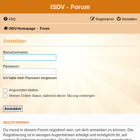
ISDV - Forum
FAQ
Registrieren
Anmelden
ISDV-Homepage
Foren
Anmelden
Benutzername:
Passwort:
Ich habe mein Passwort vergessen
Angemeldet bleiben
Meinen Online-Status während dieser Sitzung verbergen
REGISTRIEREN
Du musst in diesem Forum registriert sein, um dich anmelden zu können. Die
Registrierung ist in wenigen Augenblicken erledigt und ermöglicht dir, auf
weitere Funktionen zuzugreifen. Die Board-Administration kann registrierten