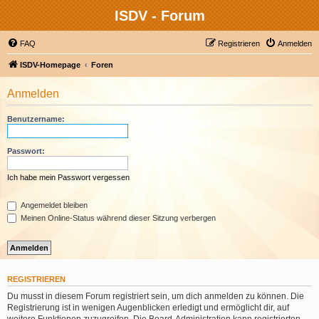
ISDV - Forum
FAQ
Registrieren
Anmelden
ISDV-Homepage
Foren
Anmelden
Benutzername:
Passwort:
Ich habe mein Passwort vergessen
Angemeldet bleiben
Meinen Online-Status während dieser Sitzung verbergen
REGISTRIEREN
Du musst in diesem Forum registriert sein, um dich anmelden zu können. Die
Registrierung ist in wenigen Augenblicken erledigt und ermöglicht dir, auf
weitere Funktionen zuzugreifen. Die Board-Administration kann registrierten