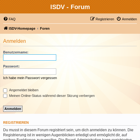
ISDV - Forum
FAQ
Registrieren
Anmelden
ISDV-Homepage
Foren
Anmelden
Benutzername:
Passwort:
Ich habe mein Passwort vergessen
Angemeldet bleiben
Meinen Online-Status während dieser Sitzung verbergen
REGISTRIEREN
Du musst in diesem Forum registriert sein, um dich anmelden zu können. Die
Registrierung ist in wenigen Augenblicken erledigt und ermöglicht dir, auf
weitere Funktionen zuzugreifen. Die Board-Administration kann registrierten