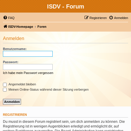
ISDV - Forum
FAQ
Registrieren
Anmelden
ISDV-Homepage
Foren
Anmelden
Benutzername:
Passwort:
Ich habe mein Passwort vergessen
Angemeldet bleiben
Meinen Online-Status während dieser Sitzung verbergen
REGISTRIEREN
Du musst in diesem Forum registriert sein, um dich anmelden zu können. Die
Registrierung ist in wenigen Augenblicken erledigt und ermöglicht dir, auf
weitere Funktionen zuzugreifen. Die Board-Administration kann registrierten