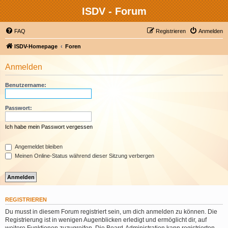
ISDV - Forum
FAQ
Registrieren
Anmelden
ISDV-Homepage
Foren
Anmelden
Benutzername:
Passwort:
Ich habe mein Passwort vergessen
Angemeldet bleiben
Meinen Online-Status während dieser Sitzung verbergen
REGISTRIEREN
Du musst in diesem Forum registriert sein, um dich anmelden zu können. Die
Registrierung ist in wenigen Augenblicken erledigt und ermöglicht dir, auf
weitere Funktionen zuzugreifen. Die Board-Administration kann registrierten