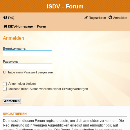
ISDV - Forum
FAQ
Registrieren
Anmelden
ISDV-Homepage
Foren
Anmelden
Benutzername:
Passwort:
Ich habe mein Passwort vergessen
Angemeldet bleiben
Meinen Online-Status während dieser Sitzung verbergen
REGISTRIEREN
Du musst in diesem Forum registriert sein, um dich anmelden zu können. Die
Registrierung ist in wenigen Augenblicken erledigt und ermöglicht dir, auf
weitere Funktionen zuzugreifen. Die Board-Administration kann registrierten